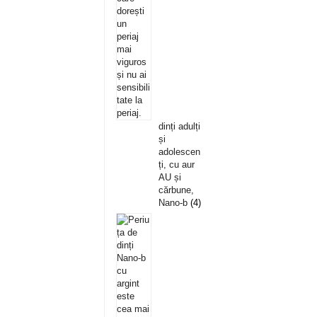
dinți adulți
și
adolescen
ți, cu aur
AU și
cărbune,
Nano-b
4