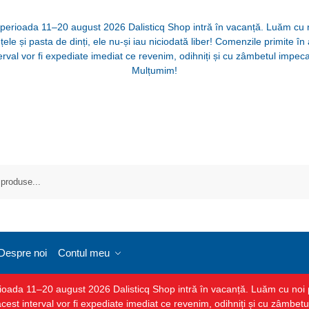
 perioada 11–20 august 2026 Dalisticq Shop intră în vacanță. Luăm cu 
țele și pasta de dinți, ele nu-și iau niciodată liber! Comenzile primite în
erval vor fi expediate imediat ce revenim, odihniți și cu zâmbetul impeca
Mulțumim!
Despre noi
Contul meu
ada 11–20 august 2026 Dalisticq Shop intră în vacanță. Luăm cu noi peri
cest interval vor fi expediate imediat ce revenim, odihniți și cu zâmbet