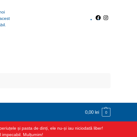
noi
 acest
bil.
Caută
0,00
lei
0
uțele și pasta de dinți, ele nu-și iau niciodată liber!
ul impecabil. Mulțumim!