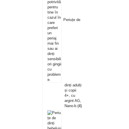
Periuțe de
dinți adulți
și copii
4+, cu
argint AG,
Nano-b
4