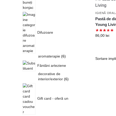
IGIENĂ ORAL
Pastă de di
Young Livi
Difuzoare
86,00
lei
aromaterapie
6
Fântâni arteziene
decorative de
interior/exterior
6
Gift card - oferă un