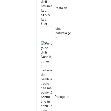
Pastă de
dinți
naturală
2
Periuțe de