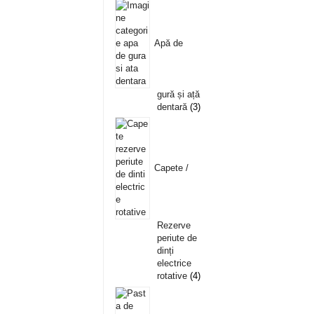
Apă de
gură și ață
dentară
3
Capete /
Rezerve
periute de
dinți
electrice
rotative
4