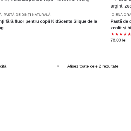
Ă
,
PASTĂ DE DINȚI NATURALĂ
IGIENĂ OR
nți fără fluor pentru copii KidScents Slique de la
Pastă de d
ng
zeolit și 
78,00
lei
Afișez toate cele 2 rezultate