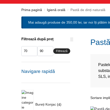
Prima pagină
Igienă orală
Pastă de dinți naturală
/
/
Mai adaugă produse de
350,00
lei
, iar noi îți plătim 
Filtrează după preț
Pastă
Filtrează
Pastele
substa
Navigare rapidă
SLS, i
Bureți Konjac
4