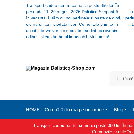
Transport cadou pentru comenzi peste 350 lei. În
perioada 11–20 august 2026 Dalisticq Shop intră
În
în vacanță. Luăm cu noi periuțele și pasta de dinți,
periu
ele nu-și iau niciodată liber! Comenzile primite în
int
acest interval vor fi expediate imediat ce revenim,
odihniți și cu zâmbetul impecabil. Mulțumim!
HOME
Cumpără din magazinul online
Blog
Transport cadou pentru comenzi peste 350 lei. În perio
Comenzile primite în a