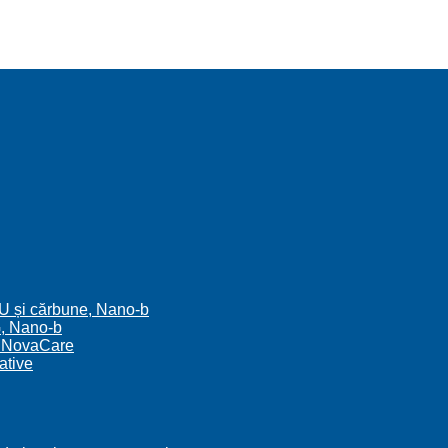
 AU și cărbune, Nano-b
AG, Nano-b
G, NovaCare
ative