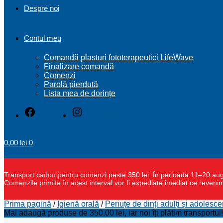
Despre noi
Contul meu
Comandă plasturi fototerapeutici LifeWave
Finalizare comandă
Comenzi
Parolă pierdută
Lista mea de dorințe
Facebook
Instagram
0,00
lei
0
Transport cadou pentru comenzi peste 350 lei. În perioada 11–20 august
Comenzile primite în acest interval vor fi expediate imediat ce reveni
Prima pagină
/
Igienă orală
/
Periuțe de dinți adulți și adolesc
Mai adaugă produse de
350,00
lei
, iar noi îți plătim transportul!