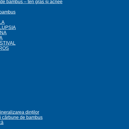
 de bambus – ten gras și acnee
e bambus
ELA
VOLUPSIA
IENA
TA
FESTIVAL
SYROS
neralizarea dinților
r și cărbune de bambus
că