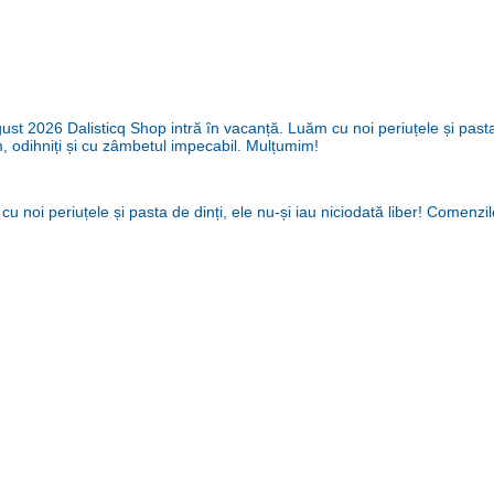
 2026 Dalisticq Shop intră în vacanță. Luăm cu noi periuțele și pasta de
m, odihniți și cu zâmbetul impecabil. Mulțumim!
noi periuțele și pasta de dinți, ele nu-și iau niciodată liber! Comenzile