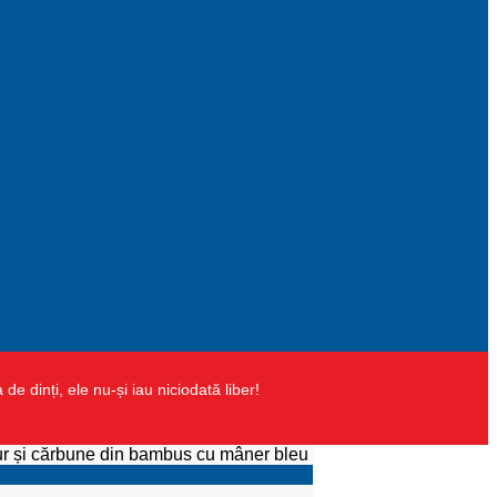
 dinți, ele nu-și iau niciodată liber!
aur și cărbune din bambus cu mâner bleu