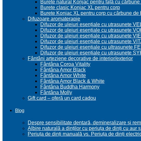
Burete natural Konjac pentru față cu cărbune
Burete clasic Konjac XL pentru corp
Burete Konjac XL pentru corp cu cărbune d
Difuzoare aromaterapie
Difuzor de uleiuri esențiale cu utrasunete V
Difuzor de uleiuri esențiale cu utrasunete 
Difuzor de uleiuri esențiale cu utrasunete V
Difuzor de uleiuri esențiale cu utrasunete VI
Difuzor de uleiuri esențiale cu ultrasunete 
Difuzor de uleiuri esențiale cu utrasunete 
Fântâni arteziene decorative de interior/exterior
Fântâna Coroa Vitality
Fântâna Amor Black
Fântâna Amor White
Fântâna Amor Black & White
Fântâna Buddha Harmony
Fântâna Molly
Gift card – oferă un card cadou
Blog
Despre sensibilitate dentară, demineralizare și remi
Albire naturală a dinților cu periuța de dinți cu au
Periuța de dinți manuală vs. Periuța de dinți electri