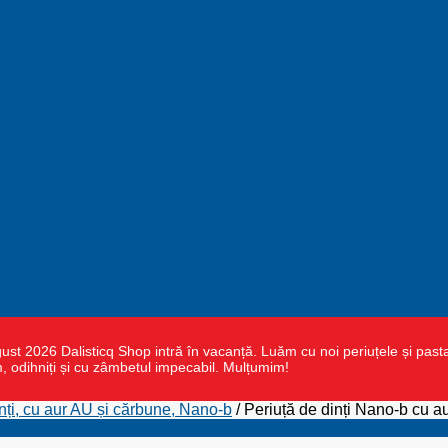
 2026 Dalisticq Shop intră în vacanță. Luăm cu noi periuțele și pasta de
m, odihniți și cu zâmbetul impecabil. Mulțumim!
enți, cu aur AU și cărbune, Nano-b
/
Periuță de dinți Nano-b cu 