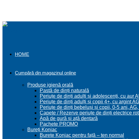
0,00
lei
0
HOME
Cumpără din magazinul online
Produse igienă orală
Pastă de dinți naturală
Periuțe de dinți adulți și adolescenți, cu aur
Periuțe de dinți adulți și copii 4+, cu argint 
Periuțe de dinți bebeluși și copii, 0-5 ani, A
Capete / Rezerve periuțe de dinți electrice rot
Apă de gură și ață dentară
Pachete PROMO
Bureți Konjac
Burete Konjac pentru față – ten normal