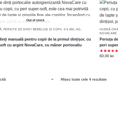
Out of stock
Ă
,
PERIUȚE DE DINȚI BEBELUȘI ȘI COPII, 0-5 ANI, AG,
IGIENĂ OR
NOVACARE
dinți manuală pentru copii de la primul dințișor, cu
Periuța de
soft cu argint NovaCare, cu mâner portocaliu
peri supe
60,00
lei
Afișez toate cele 4 rezultate