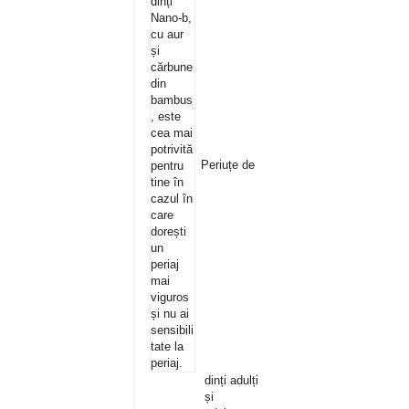
Periuțe de
dinți adulți
și