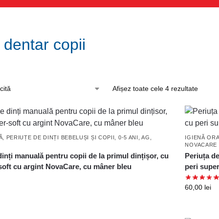
j dentar copii
Afișez toate cele 4 rezultate
Ă
,
PERIUȚE DE DINȚI BEBELUȘI ȘI COPII, 0-5 ANI, AG,
IGIENĂ OR
NOVACARE
dinți manuală pentru copii de la primul dințișor, cu
Periuța de
soft cu argint NovaCare, cu mâner bleu
peri supe
60,00
lei