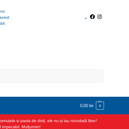
noi
 acest
bil.
Caută
0,00
lei
0
uțele și pasta de dinți, ele nu-și iau niciodată liber!
ul impecabil. Mulțumim!