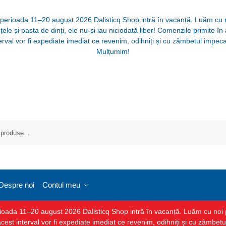
 perioada 11–20 august 2026 Dalisticq Shop intră în vacanță. Luăm cu 
țele și pasta de dinți, ele nu-și iau niciodată liber! Comenzile primite în
erval vor fi expediate imediat ce revenim, odihniți și cu zâmbetul impeca
Mulțumim!
Despre noi
Contul meu
ada 11–20 august 2026 Dalisticq Shop intră în vacanță. Luăm cu noi peri
cest interval vor fi expediate imediat ce revenim, odihniți și cu zâmbet