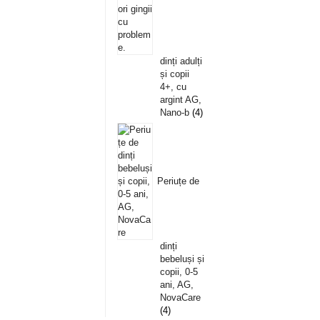
dinți adulți
și copii
4+, cu
argint AG,
Nano-b
4
Periuțe de
dinți
bebeluși și
copii, 0-5
ani, AG,
NovaCare
4