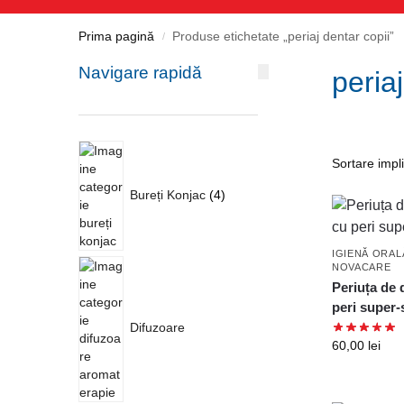
Prima pagină
Produse etichetate „periaj dentar copii”
/
Navigare rapidă
peria
Bureți Konjac
4
IGIENĂ ORAL
NOVACARE
Periuța de 
peri super-
Difuzoare
60,00
lei