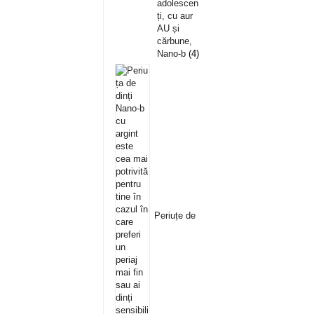
adolescen
ți, cu aur
AU și
cărbune,
Nano-b
4
Periuțe de