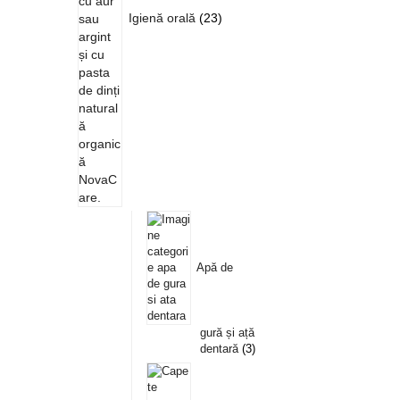
Igienă orală
23
Apă de
gură și ață
dentară
3