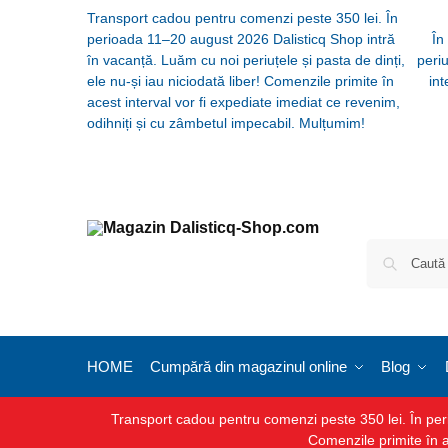
Transport cadou pentru comenzi peste 350 lei. În
perioada 11–20 august 2026 Dalisticq Shop intră
În
în vacanță. Luăm cu noi periuțele și pasta de dinți,
periu
ele nu-și iau niciodată liber! Comenzile primite în
int
acest interval vor fi expediate imediat ce revenim,
odihniți și cu zâmbetul impecabil. Mulțumim!
HOME
Cumpără din magazinul online
Blog
Transport cadou pentru comenzi peste 350 lei. În perio
Comenzile primite în a