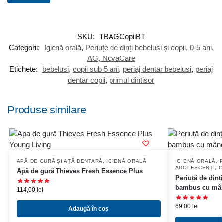
SKU:
TBAGCopiiBT
Categorii:
Igienă orală
,
Periuțe de dinți bebeluși și copii, 0-5 ani,
AG, NovaCare
Etichete:
bebelusi
,
copii sub 5 ani
,
periaj dentar bebelusi
,
periaj
dentar copii
,
primul dintisor
Produse similare
APĂ DE GURĂ ȘI AȚĂ DENTARĂ
,
IGIENĂ ORALĂ
IGIENĂ ORALĂ
,
ADOLESCENȚI, C
Apă de gură Thieves Fresh Essence Plus
Periuță de dinț
bambus cu mân
114,00
lei
69,00
lei
Adaugă în coș