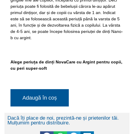
gingiile fine ale copiilor, începând cu primul dințișor. Deci
periuța poate fi folosită de bebelușii cărora le-au apărut
primul dințișor, dar și de copiii cu vârsta de 1 an. Indicat
este să se folosească această periuță până la varsta de 5
ani, în funcție și de dezvoltarea fizică a copilului. La vârsta
de 4-5 ani, se poate începe folosirea periuței de dinți Nano-
b cu argint.
Alege
periuța de dinți NovaCare cu Argint pentru copii,
cu peri super-soft
Adaugă în coș
Dacă îți place de noi, prezintă-ne și prietenilor tăi.
Mulțumim pentru distribuire.