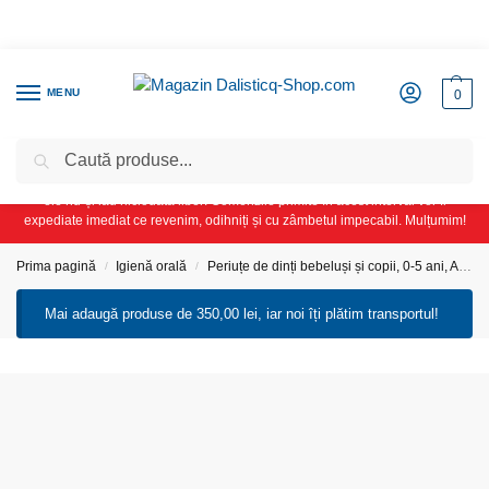
MENU
0
Caută
Transport cadou pentru comenzi peste 350 lei. În perioada 11–20 august
2026 Dalisticq Shop intră în vacanță. Luăm cu noi periuțele și pasta de dinți,
ele nu-și iau niciodată liber! Comenzile primite în acest interval vor fi
expediate imediat ce revenim, odihniți și cu zâmbetul impecabil. Mulțumim!
Prima pagină
Igienă orală
Periuțe de dinți bebeluși și copii, 0-5 ani, AG, NovaCare
/
/
Mai adaugă produse de
350,00
lei
, iar noi îți plătim transportul!