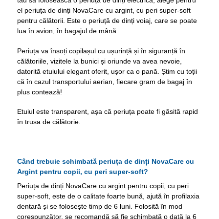
tău să folosească o periuța de dinți electrică, alege pentru
el periuța de dinți NovaCare cu argint, cu peri super-soft
pentru călătorii. Este o periuță de dinți voiaj, care se poate
lua în avion, în bagajul de mână.
Periuța va însoți copilașul cu ușurință și în siguranță în
călătoriile, vizitele la bunici și oriunde va avea nevoie,
datorită etuiului elegant oferit, ușor ca o pană. Știm cu toții
că în cazul transportului aerian, fiecare gram de bagaj în
plus contează!
Etuiul este transparent, așa că periuța poate fi găsită rapid
în trusa de călătorie.
Când trebuie schimbată periuța de dinți NovaCare cu
Argint pentru copii, cu peri super-soft?
Periuța de dinți NovaCare cu argint pentru copii, cu peri
super-soft, este de o calitate foarte bună, ajută în profilaxia
dentară și se folosește timp de 6 luni. Folosită în mod
corespunzător, se recomandă să fie schimbată o dată la 6