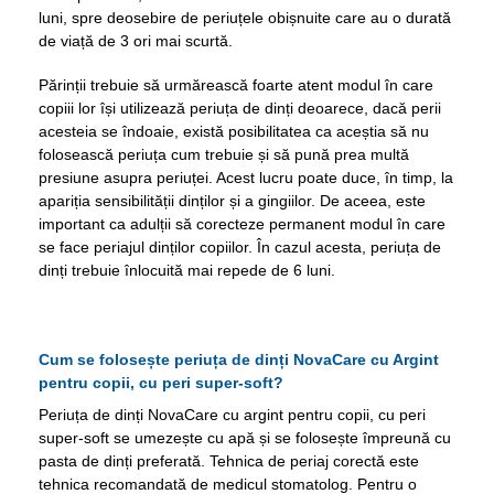
luni, spre deosebire de periuțele obișnuite care au o durată
de viață de 3 ori mai scurtă.
Părinții trebuie să urmărească foarte atent modul în care
copiii lor își utilizează periuța de dinți deoarece, dacă perii
acesteia se îndoaie, există posibilitatea ca aceștia să nu
folosească periuța cum trebuie și să pună prea multă
presiune asupra periuței. Acest lucru poate duce, în timp, la
apariția sensibilității dinților și a gingiilor. De aceea, este
important ca adulții să corecteze permanent modul în care
se face periajul dinților copiilor. În cazul acesta, periuța de
dinți trebuie înlocuită mai repede de 6 luni.
Cum se folosește periuța de dinți NovaCare cu Argint
pentru copii, cu peri super-soft?
Periuța de dinți NovaCare cu argint pentru copii, cu peri
super-soft se umezește cu apă și se folosește împreună cu
pasta de dinți preferată. Tehnica de periaj corectă este
tehnica recomandată de medicul stomatolog. Pentru o