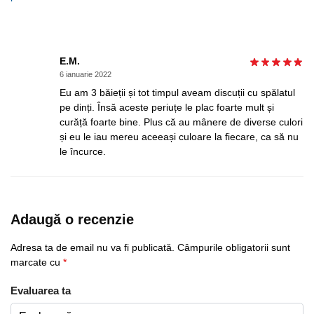
E.M.
6 ianuarie 2022
Eu am 3 băieții și tot timpul aveam discuții cu spălatul
pe dinți. Însă aceste periuțe le plac foarte mult și
curăță foarte bine. Plus că au mânere de diverse culori
și eu le iau mereu aceeași culoare la fiecare, ca să nu
le încurce.
Adaugă o recenzie
Adresa ta de email nu va fi publicată.
Câmpurile obligatorii sunt
marcate cu
*
Evaluarea ta