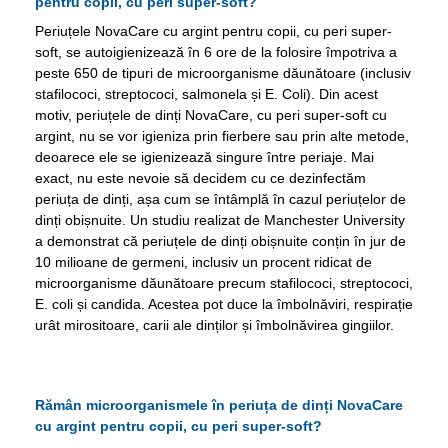
pentru copii, cu peri super-soft?
Periuțele NovaCare cu argint pentru copii, cu peri super-
soft, se autoigienizează în 6 ore de la folosire împotriva a
peste 650 de tipuri de microorganisme dăunătoare (inclusiv
stafilococi, streptococi, salmonela și E. Coli). Din acest
motiv, periuțele de dinți NovaCare, cu peri super-soft cu
argint, nu se vor igieniza prin fierbere sau prin alte metode,
deoarece ele se igienizează singure între periaje. Mai
exact, nu este nevoie să decidem cu ce dezinfectăm
periuța de dinți, așa cum se întâmplă în cazul periuțelor de
dinți obișnuite. Un studiu realizat de Manchester University
a demonstrat că periuțele de dinți obișnuite conțin în jur de
10 milioane de germeni, inclusiv un procent ridicat de
microorganisme dăunătoare precum stafilococi, streptococi,
E. coli și candida. Acestea pot duce la îmbolnăviri, respirație
urât mirositoare, carii ale dinților și îmbolnăvirea gingiilor.
Rămân microorganismele în periuța de dinți NovaCare
cu argint pentru copii, cu peri super-soft?