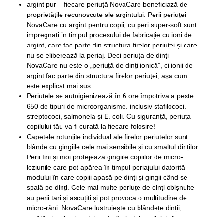
argint pur – fiecare periuță NovaCare beneficiază de
proprietățile recunoscute ale argintului. Perii periuței
NovaCare cu argint pentru copii, cu peri super-soft sunt
impregnați în timpul procesului de fabricație cu ioni de
argint, care fac parte din structura firelor periuței și care
nu se eliberează la periaj. Deci periuța de dinți
NovaCare nu este o „periuță de dinți ionică”, ci ionii de
argint fac parte din structura firelor periuței, așa cum
este explicat mai sus.
Periuțele se autoigienizează în 6 ore împotriva a peste
650 de tipuri de microorganisme, inclusiv stafilococi,
streptococi, salmonela și E. coli. Cu siguranță, periuța
copilului tău va fi curată la fiecare folosire!
Capetele rotunjite individual ale firelor periuțelor sunt
blânde cu gingiile cele mai sensibile și cu smalțul dinților.
Perii fini și moi protejează gingiile copiilor de micro-
leziunile care pot apărea în timpul periajului datorită
modului în care copiii apasă pe dinți și gingii când se
spală pe dinți. Cele mai multe periuțe de dinți obișnuite
au perii tari și ascuțiți și pot provoca o multitudine de
micro-răni. NovaCare lustruiește cu blândețe dinții,