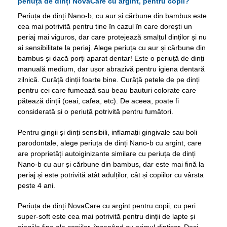
periuța de dinți NovaCare cu argint, pentru copii?
Periuța de dinți Nano-b, cu aur și cărbune din bambus este
cea mai potrivită pentru tine în cazul în care dorești un
periaj mai viguros, dar care protejează smalțul dinților și nu
ai sensibilitate la periaj. Alege periuța cu aur și cărbune din
bambus și dacă porți aparat dentar! Este o periuță de dinți
manuală medium, dar ușor abrazivă pentru igiena dentară
zilnică. Curăță dinții foarte bine. Curăță petele de pe dinți
pentru cei care fumează sau beau bauturi colorate care
pătează dinții (ceai, cafea, etc). De aceea, poate fi
considerată și o periuță potrivită pentru fumători.
Pentru gingii și dinți sensibili, inflamații gingivale sau boli
parodontale, alege periuța de dinți Nano-b cu argint, care
are proprietăți autoiginizante similare cu periuța de dinți
Nano-b cu aur și cărbune din bambus, dar este mai fină la
periaj și este potrivită atât adulților, cât și copiilor cu vârsta
peste 4 ani.
Periuța de dinți NovaCare cu argint pentru copii, cu peri
super-soft este cea mai potrivită pentru dinții de lapte și