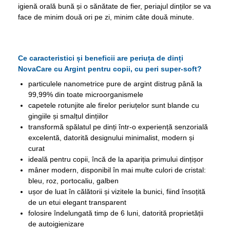
igienă orală bună și o sănătate de fier, periajul dinților se va
face de minim două ori pe zi, minim câte două minute.
Ce caracteristici și beneficii are periuța de dinți
NovaCare cu Argint pentru copii, cu peri super-soft?
particulele nanometrice pure de argint distrug până la
99,99% din toate microorganismele
capetele rotunjite ale firelor periuțelor sunt blande cu
gingiile și smalțul dințiilor
transformă spălatul pe dinți într-o experiență senzorială
excelentă, datorită designului minimalist, modern și
curat
ideală pentru copii, încă de la apariția primului dințișor
mâner modern, disponibil în mai multe culori de cristal:
bleu, roz, portocaliu, galben
ușor de luat în călătorii și vizitele la bunici, fiind însoțită
de un etui elegant transparent
folosire îndelungată timp de 6 luni, datorită proprietății
de autoigienizare