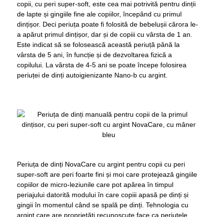
copii, cu peri super-soft, este cea mai potrivită pentru dinții
de lapte și gingiile fine ale copiilor, începând cu primul
dințișor. Deci periuța poate fi folosită de bebelușii cărora le-
a apărut primul dințișor, dar și de copiii cu vârsta de 1 an.
Este indicat să se folosească această periuță până la
vârsta de 5 ani, în funcție și de dezvoltarea fizică a
copilului. La vârsta de 4-5 ani se poate începe folosirea
periuței de dinți autoigienizante Nano-b cu argint.
Periuța de dinți NovaCare cu argint pentru copii cu peri
super-soft are peri foarte fini și moi care protejează gingiile
copiilor de micro-leziunile care pot apărea în timpul
periajului datorită modului în care copiii apasă pe dinți și
gingii în momentul când se spală pe dinți. Tehnologia cu
argint care are proprietăți recunoscute face ca periuțele