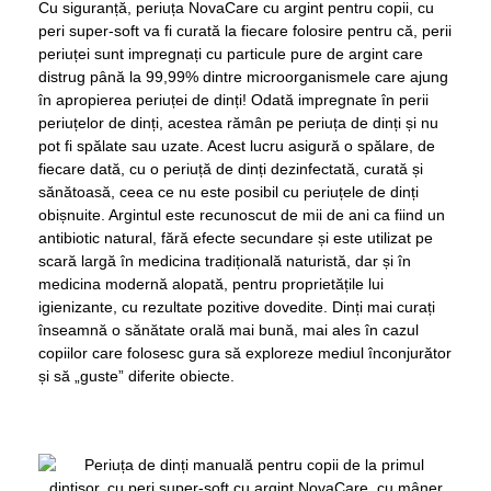
Cu siguranță, periuța NovaCare cu argint pentru copii, cu
peri super-soft va fi curată la fiecare folosire pentru că, perii
periuței sunt impregnați cu particule pure de argint care
distrug până la 99,99% dintre microorganismele care ajung
în apropierea periuței de dinți! Odată impregnate în perii
periuțelor de dinți, acestea rămân pe periuța de dinți și nu
pot fi spălate sau uzate. Acest lucru asigură o spălare, de
fiecare dată, cu o periuță de dinți dezinfectată, curată și
sănătoasă, ceea ce nu este posibil cu periuțele de dinți
obișnuite. Argintul este recunoscut de mii de ani ca fiind un
antibiotic natural, fără efecte secundare și este utilizat pe
scară largă în medicina tradițională naturistă, dar și în
medicina modernă alopată, pentru proprietățile lui
igienizante, cu rezultate pozitive dovedite. Dinți mai curați
înseamnă o sănătate orală mai bună, mai ales în cazul
copiilor care folosesc gura să exploreze mediul înconjurător
și să „guste” diferite obiecte.