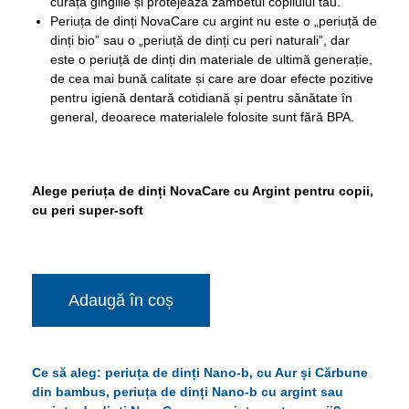
curăță gingiile și protejează zâmbetul copilului tău.
Periuța de dinți NovaCare cu argint nu este o „periuță de
dinți bio” sau o „periuță de dinți cu peri naturali”, dar
este o periuță de dinți din materiale de ultimă generație,
de cea mai bună calitate și care are doar efecte pozitive
pentru igienă dentară cotidiană și pentru sănătate în
general, deoarece materialele folosite sunt fără BPA.
Alege
periuța de dinți NovaCare cu Argint pentru copii,
cu peri super-soft
Adaugă în coș
Ce să aleg: periuța de dinți Nano-b, cu Aur și Cărbune
din bambus, periuța de dinți Nano-b cu argint sau